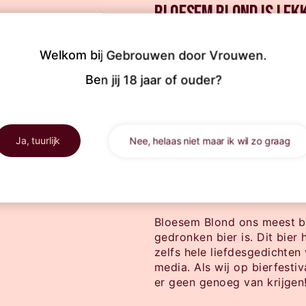
Bloesem Blond is lek
Verschillende kazen zoals b
Welkom bij Gebrouwen door Vrouwen.

roomkaas maar ook heerlij
Fris en
Ben jij 18 jaar of ouder?
zoals hummus.
bloemig
Recepttip: salade caprese
Ja, tuurlijk
Nee, helaas niet maar ik wil zo graag
Wist je dat… Bloesem
krijgt?
Bloesem Blond ons meest 
gedronken bier is. Dit bier 
zelfs hele liefdesgedichten 
media. Als wij op bierfesti
er geen genoeg van krijgen