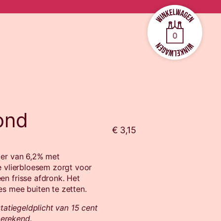
0
ond
€ 3,15
ier van 6,2% met
e vlierbloesem zorgt voor
en frisse afdronk. Het
es mee buiten te zetten.
statiegeldplicht van 15 cent
rberekend.