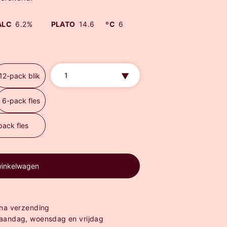
ALC
6.2%
PLATO
14.6
ºC
6
12-pack blik
6-pack fles
pack fles
winkelwagen
 na verzending
maandag, woensdag en vrijdag