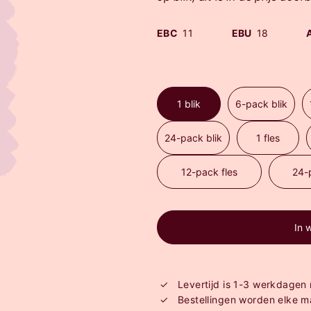
EBC
11
EBU
18
1 blik
6-pack blik
24-pack blik
1 fles
12-pack fles
24-
In 
Levertijd is 1-3 werkdagen
Bestellingen worden elke 