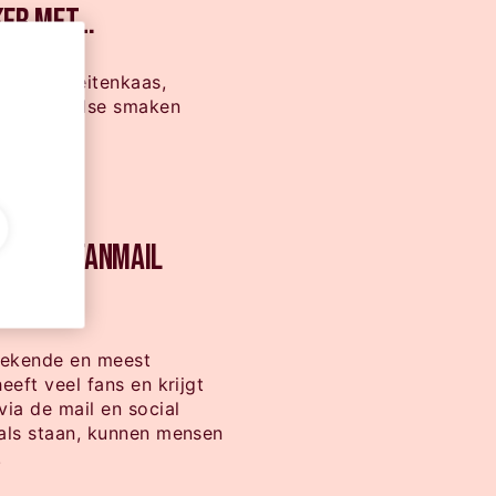
ker met…
urrata, geitenkaas,
k met aardse smaken
 Blond fanmail
bekende en meest
heeft veel fans en krijgt
via de mail en social
vals staan, kunnen mensen
!